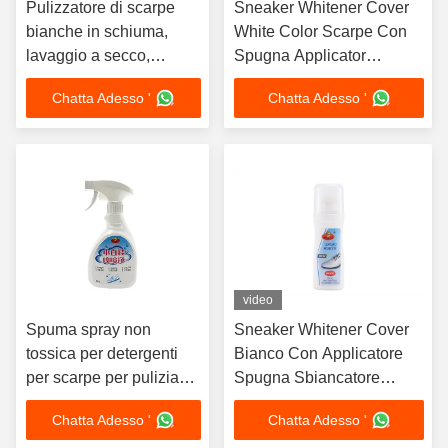
Pulizzatore di scarpe
Sneaker Whitener Cover
bianche in schiuma,
White Color Scarpe Con
lavaggio a secco,
Spugna Applicator
lavaggio gratuito, ricco
Sbiancatura Colorante
Chatta Adesso '
Chatta Adesso '
di schiuma, prodotti di
Liquido Custom OEM
pulizia istantanea,
scarpe OEM
video
Spuma spray non
Sneaker Whitener Cover
tossica per detergenti
Bianco Con Applicatore
per scarpe per pulizia
Spugna Sbiancatore
sicura ed ecologica
Liquido Tinta di schiuma
Chatta Adesso '
Chatta Adesso '
per sneaker Pulizzatore di