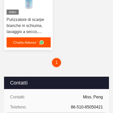
video
Pulizzatore di scarpe
bianche in schiuma,
lavaggio a secco,
lavaggio libero, ricco di
Chatta Adesso '
schiuma, prodotti di
pulizia istantanea,
scarpe OEM
1
Contatti
Contatti:
Miss. Peng
Telefono:
86-510-85050421