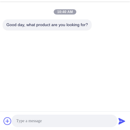
Invia
10:40 AM
Good day, what product are you looking for?
Wuxi Hongyu Daily-use Products Co., Ltd.
hongyu@chinahonco.com
86-510-85050421
Cina Buona qualità Polish per scarpe a cera Fornitore.
2024-2026 chinahonco.com Tutti i diritti riservati.