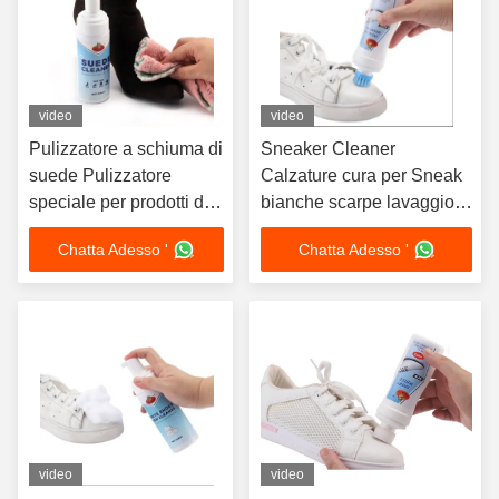
video
video
Pulizzatore a schiuma di
Sneaker Cleaner
suede Pulizzatore
Calzature cura per Sneak
speciale per prodotti di
bianche scarpe lavaggio
cuoio Nubuck
libero lavaggio a secco
Chatta Adesso '
Chatta Adesso '
Pulizzatore istantaneo
pulitore personalizzato
OEM
video
video