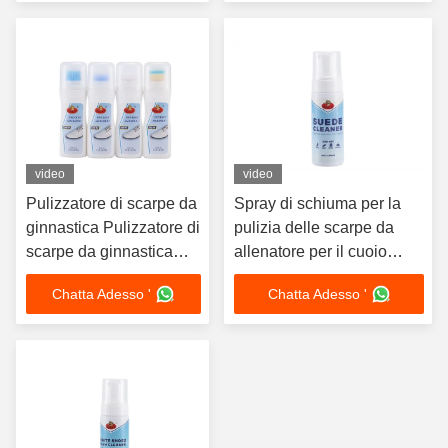
pelle
video
video
Pulizzatore di scarpe da
Spray di schiuma per la
ginnastica Pulizzatore di
pulizia delle scarpe da
scarpe da ginnastica
allenatore per il cuoio
Pulizzatore a secco
Nubuck Prodotto di pulizia
Chatta Adesso '
Chatta Adesso '
istantanea