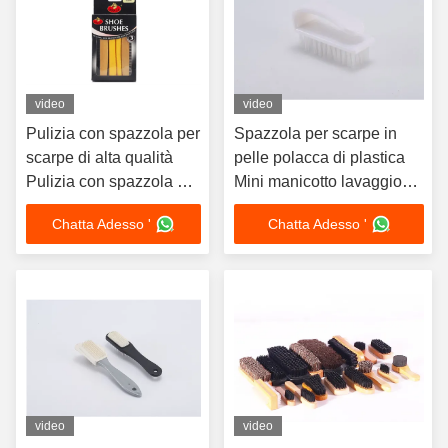
video
video
Pulizia con spazzola per
Spazzola per scarpe in
scarpe di alta qualità
pelle polacca di plastica
Pulizia con spazzola di
Mini manicotto lavaggio
legno Pulizia con
multifunzionale Kit di
Chatta Adesso '
Chatta Adesso '
spazzola per scarpe
pulizia delle scarpe
Pulizia con spazzola per
stoffe
video
video