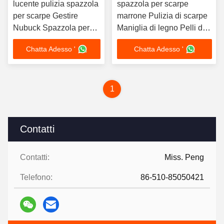
lucente pulizia spazzola
spazzola per scarpe
per scarpe Gestire
marrone Pulizia di scarpe
Nubuck Spazzola per
Maniglia di legno Pelli di
scarpe Rimuovere le
cavallo Pelli di maiale PP
Chatta Adesso '
Chatta Adesso '
macchie sporche
Pelli di lucidatura Pellicola
di lucidatura Dimensione
Pellicola Lunghezza
1
Contatti
Contatti:
Miss. Peng
Telefono:
86-510-85050421