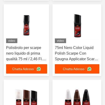
personalizzati
video
video
Polistirolo per scarpe
75ml Nero Color Liquid
nero liquido di prima
Polish Scarpe Con
qualità 75 ml / 2,46 Fl.
Spugna Applicator Scarpe
Oz. Cera in pelle
Brillante Cura Per
Chatta Adesso '
Chatta Adesso '
istantanea con
Combattere Stivali Cina
applicatore di spugna
Fabbrica OEM
incluso