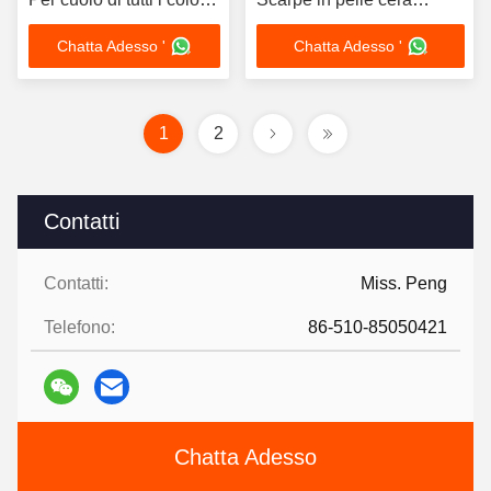
Liquid Shoe Cleaner
marrone
Chatta Adesso '
Chatta Adesso '
1
2
Contatti
Contatti:
Miss. Peng
Telefono:
86-510-85050421
Chatta Adesso