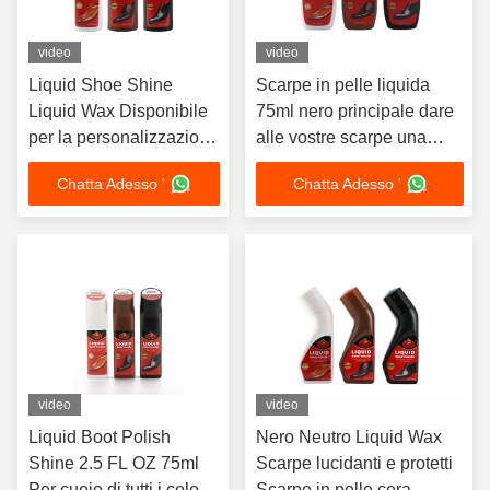
video
video
Liquid Shoe Shine
Scarpe in pelle liquida
Liquid Wax Disponibile
75ml nero principale dare
per la personalizzazione
alle vostre scarpe una
con ordinazione minima
nuova vita marca
Chatta Adesso '
Chatta Adesso '
di 3000 OEM ODM
personalizzazione
video
video
Liquid Boot Polish
Nero Neutro Liquid Wax
Shine 2.5 FL OZ 75ml
Scarpe lucidanti e protetti
Per cuoio di tutti i colori
Scarpe in pelle cera