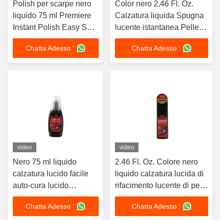
Polish per scarpe nero
Color nero 2,46 Fl. Oz.
liquido 75 ml Premiere
Calzatura liquida Spugna
Instant Polish Easy Self
lucente istantanea Pelle
Care Gloss Leather
ultra-brillante Lanolina
Chatta Adesso '
Chatta Adesso '
Boots Scarpe
nutre stivali di pelle
Accessoari
personalizzati
video
video
Nero 75 ml liquido
2.46 Fl. Oz. Colore nero
calzatura lucido facile
liquido calzatura lucida di
auto-cura lucido
rifacimento lucente di pelle
incorporato in spugna
Scarpe Scarpe lucide di
Chatta Adesso '
Chatta Adesso '
applicatore Top 3 colori
pelle Carnauba Nutri