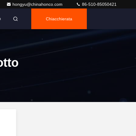
hongyu@chinahonco.com
86-510-85050421
Chiacchierata
n
tto