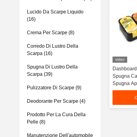
Lucido Da Scarpe Liquido
(16)
Crema Per Scarpe
(8)
Corredo Di Lustro Della
Scarpa
(16)
video
Spugna Di Lustro Della
Dashboard i
Scarpa
(39)
Spugna Car
Spugna App
Pulizzatore Di Scarpe
(9)
profumo fr
C
Deodorante Per Scarpe
(4)
Prodotto Per La Cura Della
Pelle
(8)
Manutenzione Dell'automobile