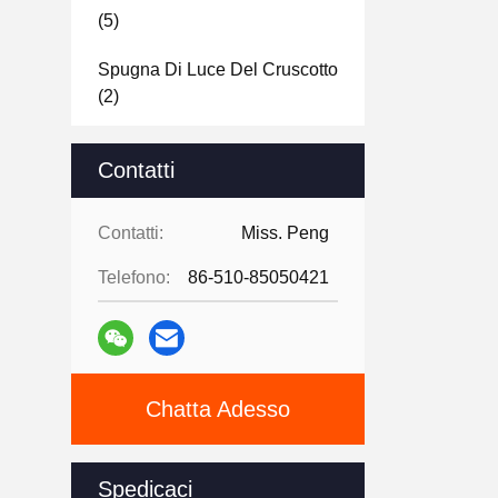
(5)
Spugna Di Luce Del Cruscotto
(2)
Corno Della Scarpa
(21)
Contatti
Spazzola Della Scarpa
(4)
Contatti:
Miss. Peng
Prodotti Di Cura Della Scarpa
(6)
Telefono:
86-510-85050421
Articoli Per La Casa
(4)
Spazzola Del Residuo Di
Stoffa
(8)
Chatta Adesso
Corredo Di Cucito
(9)
Spedicaci