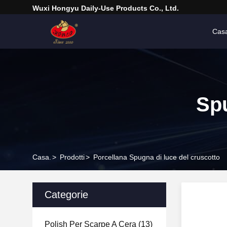
Wuxi Hongyu Daily-Use Products Co., Ltd.
Cas
Sp
Casa.
>
Prodotti
>
Porcellana Spugna di luce del cruscotto
Categorie
Polish Per Scarpe A Cera
(13)