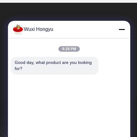
Wuxi Hongyu
9:28 PM
Good day, what product are you looking 
Collegamenti Rapidi
for?
Profilo aziendale
Visita alla fabbrica
Controllo della qualità
News
Mappa del sito