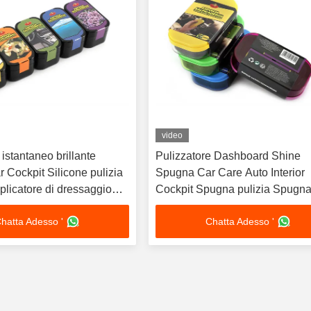
video
stantaneo brillante
Pulizzatore Dashboard Shine
 Cockpit Silicone pulizia
Spugna Car Care Auto Interior
licatore di dressaggio
Cockpit Spugna pulizia Spugn
esco
diversi profumi
hatta Adesso '
Chatta Adesso '