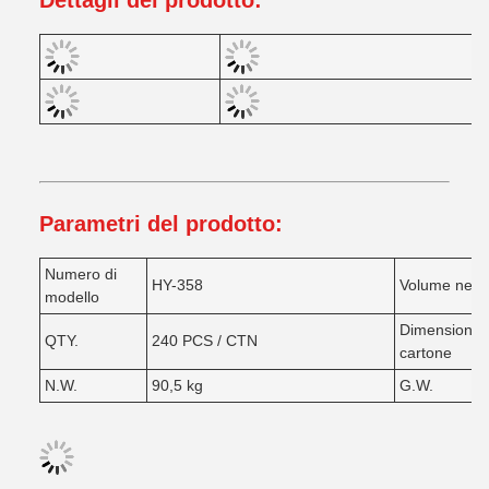
Dettagli del prodotto:
Parametri del prodotto:
Numero di
HY-358
Volume nett
modello
Dimensioni d
QTY.
240 PCS / CTN
cartone
N.W.
90,5 kg
G.W.