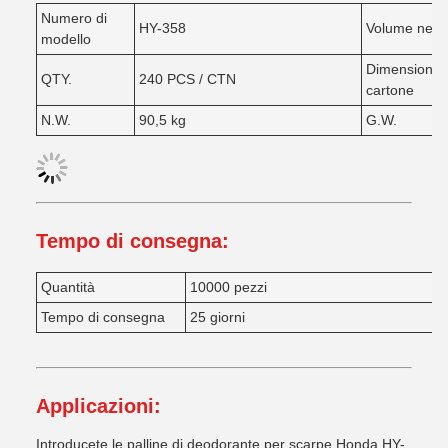
Numero di
HY-358
Volume nett
modello
Dimensioni d
QTY.
240 PCS / CTN
cartone
N.W.
90,5 kg
G.W.
Tempo di consegna:
Quantità
10000 pezzi
Tempo di consegna
25 giorni
Applicazioni:
Introducete le palline di deodorante per scarpe Honda HY-