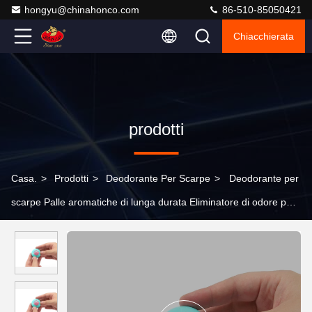
hongyu@chinahonco.com
86-510-85050421
Chiacchierata
prodotti
Casa.
>
Prodotti
>
Deodorante Per Scarpe
>
Deodorante per
scarpe Palle aromatiche di lunga durata Eliminatore di odore per
scarpe Spray Combattente rinfrescante per fresco