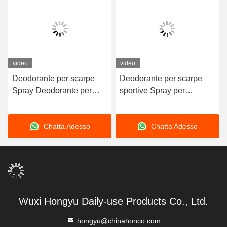
video
video
Deodorante per scarpe
Deodorante per scarpe
Spray Deodorante per
sportive Spray per
calzature Attività
calzature Deodorante
antibatterica 99%
99% Attività antibatterica
Chatta Adesso
Chatta Adesso
Eliminatore di odori
Spray per eliminare gli
personalizzato
odori
Wuxi Hongyu Daily-use Products Co., Ltd.
hongyu@chinahonco.com