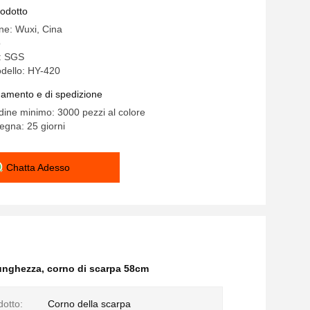
zatura assistente maternità aiuto alla
rodotto
ine: Wuxi, Cina
o
e: SGS
dello: HY-420
gamento e di spedizione
rdine minimo: 3000 pezzi al colore
egna: 25 giorni
Chatta Adesso
lunghezza
,
corno di scarpa 58cm
dotto:
Corno della scarpa