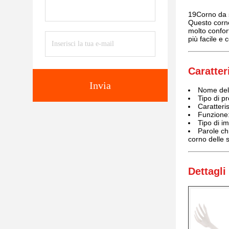
19Corno da sc
Questo corno
molto confor
più facile e 
Caratter
Invia
Nome del 
Tipo di p
Caratteris
Funzione:
Tipo di i
Parole chi
corno delle 
Dettagli