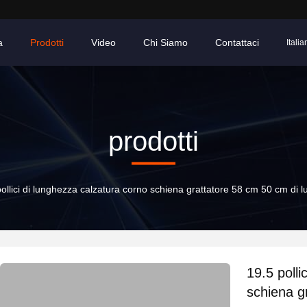
a
Prodotti
Video
Chi Siamo
Contattaci
Italia
prodotti
 pollici di lunghezza calzatura corno schiena grattatore 58 cm 50 cm di 
19.5 polli
schiena g