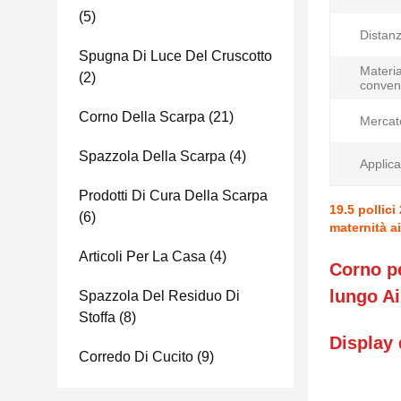
(5)
Distanz
Spugna Di Luce Del Cruscotto
Materia
(2)
conven
Corno Della Scarpa
(21)
Mercato
Spazzola Della Scarpa
(4)
Applica
Prodotti Di Cura Della Scarpa
19.5 pollic
(6)
maternità ai
Articoli Per La Casa
(4)
Corno pe
lungo Ai
Spazzola Del Residuo Di
Stoffa
(8)
Display 
Corredo Di Cucito
(9)