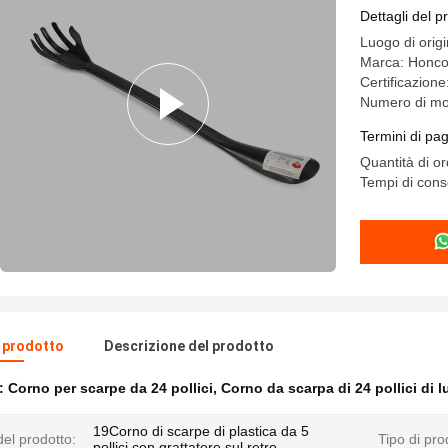
manico cal
Dettagli del p
vita
Luogo di orig
Marca: Honc
Certificazion
Numero di mo
Termini di pa
Quantità di o
Tempi di cons
l prodotto
Descrizione del prodotto
e:
Corno per scarpe da 24 pollici
,
Corno da scarpa di 24 pollici di 
19Corno di scarpe di plastica da 5
el prodotto:
Tipo di pro
pollici con grattatore sul retro