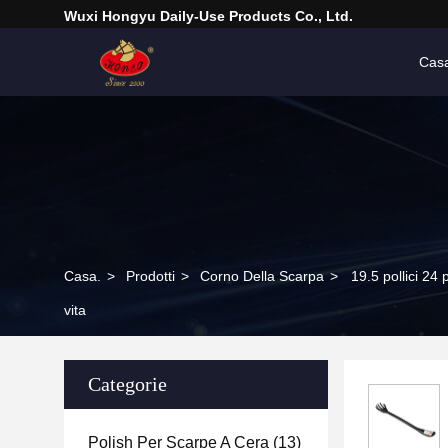
Wuxi Hongyu Daily-Use Products Co., Ltd.
Cas
Casa.
>
Prodotti
>
Corno Della Scarpa
>
19.5 pollici 24
vita
Categorie
Polish Per Scarpe A Cera
(13)