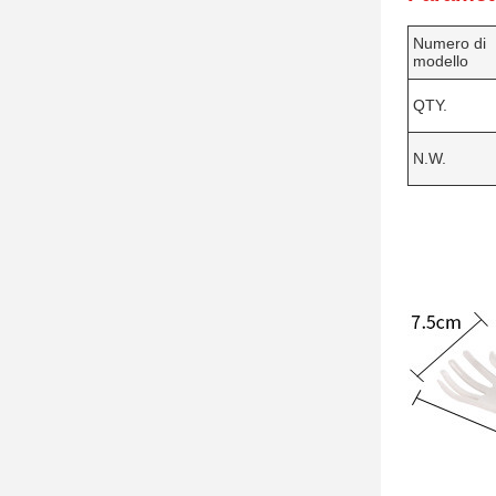
Numero di
modello
QTY.
N.W.