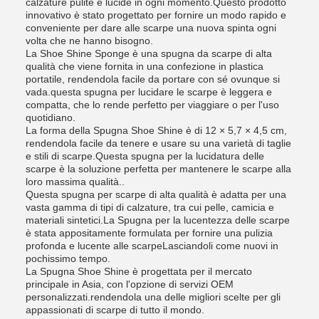
calzature pulite e lucide in ogni momento.Questo prodotto
innovativo è stato progettato per fornire un modo rapido e
conveniente per dare alle scarpe una nuova spinta ogni
volta che ne hanno bisogno.
La Shoe Shine Sponge è una spugna da scarpe di alta
qualità che viene fornita in una confezione in plastica
portatile, rendendola facile da portare con sé ovunque si
vada.questa spugna per lucidare le scarpe è leggera e
compatta, che lo rende perfetto per viaggiare o per l'uso
quotidiano.
La forma della Spugna Shoe Shine è di 12 × 5,7 × 4,5 cm,
rendendola facile da tenere e usare su una varietà di taglie
e stili di scarpe.Questa spugna per la lucidatura delle
scarpe è la soluzione perfetta per mantenere le scarpe alla
loro massima qualità..
Questa spugna per scarpe di alta qualità è adatta per una
vasta gamma di tipi di calzature, tra cui pelle, camicia e
materiali sintetici.La Spugna per la lucentezza delle scarpe
è stata appositamente formulata per fornire una pulizia
profonda e lucente alle scarpeLasciandoli come nuovi in
pochissimo tempo.
La Spugna Shoe Shine è progettata per il mercato
principale in Asia, con l'opzione di servizi OEM
personalizzati.rendendola una delle migliori scelte per gli
appassionati di scarpe di tutto il mondo.