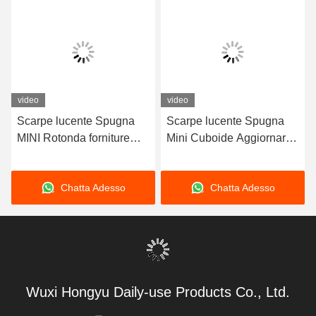
video
video
Scarpe lucente Spugna
Scarpe lucente Spugna
MINI Rotonda forniture
Mini Cuboide Aggiornare
alberghiere usa e getta
cuoio Scarpe di cura
Polish Per i clienti
Routine con stivale
Chatta Adesso
Chatta Adesso
nordamericani OEM
neutrale lucente Spugna
morbida OEM
Wuxi Hongyu Daily-use Products Co., Ltd.