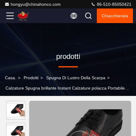
hongyu@chinahonco.com
86-510-85050421
Chiacchierata
prodotti
Casa.
>
Prodotti
>
Spugna Di Lustro Della Scarpa
>
Calzature Spugna brillante Instant Calzature polacca Portabile
Canne di plastica Cartone Imballaggio Per Mercato Principale
Asia LOGO OEM