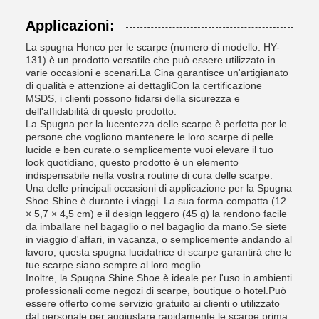
Applicazioni:
La spugna Honco per le scarpe (numero di modello: HY-
131) è un prodotto versatile che può essere utilizzato in
varie occasioni e scenari.La Cina garantisce un'artigianato
di qualità e attenzione ai dettagliCon la certificazione
MSDS, i clienti possono fidarsi della sicurezza e
dell'affidabilità di questo prodotto.
La Spugna per la lucentezza delle scarpe è perfetta per le
persone che vogliono mantenere le loro scarpe di pelle
lucide e ben curate.o semplicemente vuoi elevare il tuo
look quotidiano, questo prodotto è un elemento
indispensabile nella vostra routine di cura delle scarpe.
Una delle principali occasioni di applicazione per la Spugna
Shoe Shine è durante i viaggi. La sua forma compatta (12
× 5,7 × 4,5 cm) e il design leggero (45 g) la rendono facile
da imballare nel bagaglio o nel bagaglio da mano.Se siete
in viaggio d'affari, in vacanza, o semplicemente andando al
lavoro, questa spugna lucidatrice di scarpe garantirà che le
tue scarpe siano sempre al loro meglio.
Inoltre, la Spugna Shine Shoe è ideale per l'uso in ambienti
professionali come negozi di scarpe, boutique o hotel.Può
essere offerto come servizio gratuito ai clienti o utilizzato
dal personale per aggiustare rapidamente le scarpe prima