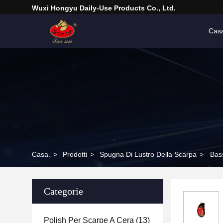
Wuxi Hongyu Daily-Use Products Co., Ltd.
Cas
Casa.
>
Prodotti
>
Spugna Di Lustro Della Scarpa
>
Bass
Categorie
Polish Per Scarpe A Cera
(13)