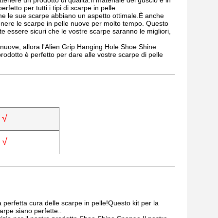
tenere un prodotto di qualità.Il materiale del guscio è in
fetto per tutti i tipi di scarpe in pelle.
che le sue scarpe abbiano un aspetto ottimale.È anche
enere le scarpe in pelle nuove per molto tempo. Questo
 essere sicuri che le vostre scarpe saranno le migliori,
e nuove, allora l'Alien Grip Hanging Hole Shoe Shine
prodotto è perfetto per dare alle vostre scarpe di pelle
√
√
perfetta cura delle scarpe in pelle!Questo kit per la
arpe siano perfette..