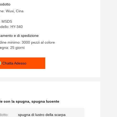
rodotto
ine: Wuxi, Cina
o
e: MSDS
dello: HY-340
gamento e di spedizione
rdine minimo: 3000 pezzi al colore
egna: 25 giorni
Chatta Adesso
lle con la spugna
,
spugna lucente
dotto:
spugna di lustro della scarpa