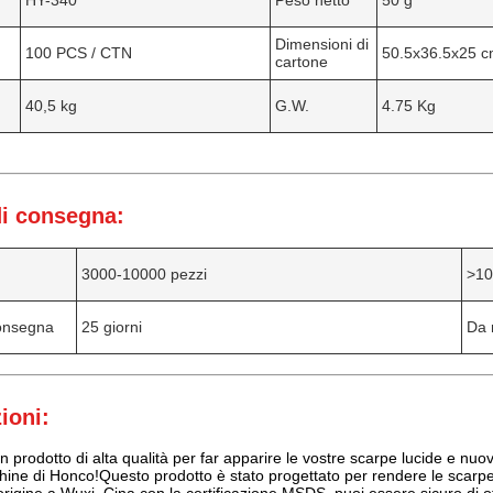
HY-340
Peso netto
50 g
Dimensioni di
100 PCS / CTN
50.5x36.5x25 
cartone
40,5 kg
G.W.
4.75 Kg
i consegna:
3000-10000 pezzi
>10
onsegna
25 giorni
Da 
ioni:
n prodotto di alta qualità per far apparire le vostre scarpe lucide e nu
ine di Honco!Questo prodotto è stato progettato per rendere le scarpe