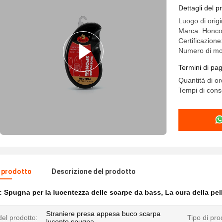
Dettagli del p
Luogo di orig
Marca: Honc
Certificazion
Numero di mo
Termini di pa
Quantità di o
Tempi di cons
l prodotto
Descrizione del prodotto
e:
Spugna per la lucentezza delle scarpe da bass
,
La cura della pe
Straniere presa appesa buco scarpa
el prodotto:
Tipo di pro
lucente spugna