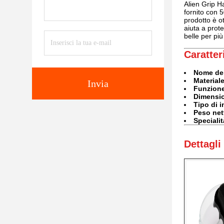
Alien Grip H
fornito con 
prodotto è o
aiuta a prot
belle per pi
Caratter
Nome del
Materiale
Invia
Funzion
Dimensi
Tipo di 
Peso net
Specialit
Dettagli