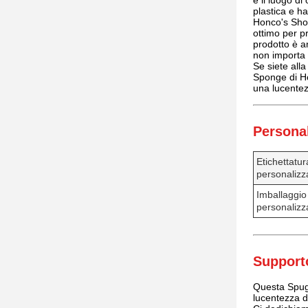
e il luogo di
plastica e ha
Honco's Shoe
ottimo per p
prodotto è a
non importa
Se siete all
Sponge di Hon
una lucentez
Personal
Etichettatur
personalizz
Imballaggio
personalizz
Supporto
Questa Spugn
lucentezza de