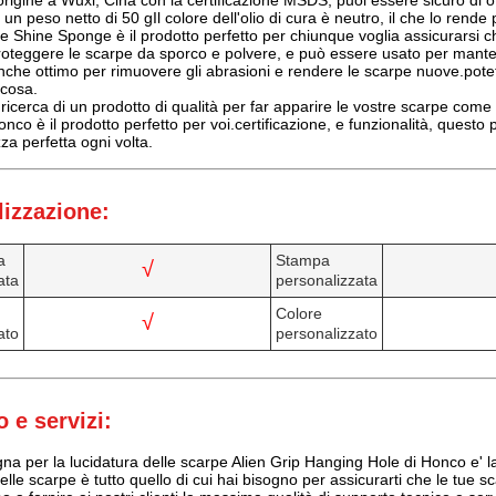
 origine a Wuxi, Cina con la certificazione MSDS, puoi essere sicuro di ot
 un peso netto di 50 gIl colore dell'olio di cura è neutro, il che lo rende per
 Shine Sponge è il prodotto perfetto per chiunque voglia assicurarsi 
roteggere le scarpe da sporco e polvere, e può essere usato per mant
nche ottimo per rimuovere gli abrasioni e rendere le scarpe nuove.potete
 cosa.
a ricerca di un prodotto di qualità per far apparire le vostre scarpe com
co è il prodotto perfetto per voi.certificazione, e funzionalità, questo 
za perfetta ogni volta.
izzazione:
a
Stampa
√
ata
personalizzata
Colore
√
ato
personalizzato
 e servizi:
a per la lucidatura delle scarpe Alien Grip Hanging Hole di Honco e' la 
lle scarpe è tutto quello di cui hai bisogno per assicurarti che le tue sc