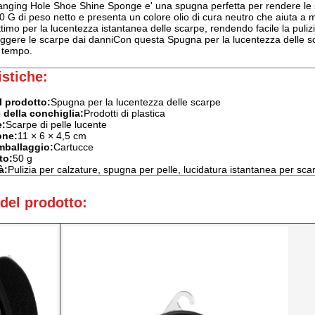
anging Hole Shoe Shine Sponge e' una spugna perfetta per rendere le s
50 G di peso netto e presenta un colore olio di cura neutro che aiuta a
ttimo per la lucentezza istantanea delle scarpe, rendendo facile la puliz
eggere le scarpe dai danniCon questa Spugna per la lucentezza delle sc
ù tempo.
istiche:
 prodotto:
Spugna per la lucentezza delle scarpe
 della conchiglia:
Prodotti di plastica
e:
Scarpe di pelle lucente
one:
11 × 6 × 4,5 cm
imballaggio:
Cartucce
to:
50 g
à:
Pulizia per calzature, spugna per pelle, lucidatura istantanea per sca
 del prodotto: