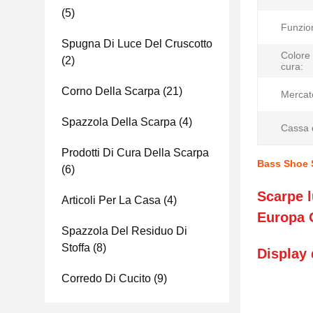
(5)
Funzio
Spugna Di Luce Del Cruscotto
Colore d
(2)
cura:
Corno Della Scarpa
(21)
Mercato
Spazzola Della Scarpa
(4)
Cassa d
Prodotti Di Cura Della Scarpa
Bass Shoe S
(6)
Scarpe l
Articoli Per La Casa
(4)
Europa
Spazzola Del Residuo Di
Stoffa
(8)
Display 
Corredo Di Cucito
(9)